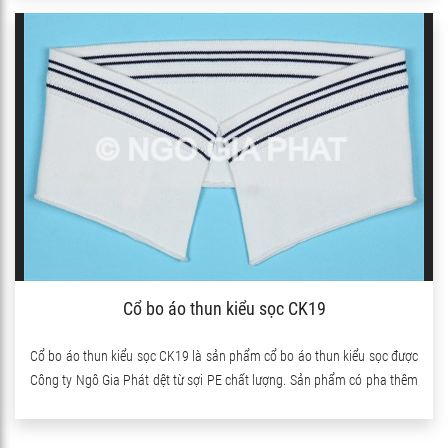
Cổ bo áo thun kiểu sọc CK19
Cổ bo áo thun kiểu sọc CK19 là sản phẩm cổ bo áo thun kiểu sọc được
Công ty Ngô Gia Phát dệt từ sợi PE chất lượng. Sản phẩm có pha thêm
sợi Spandex nên co giãn rất tốt.