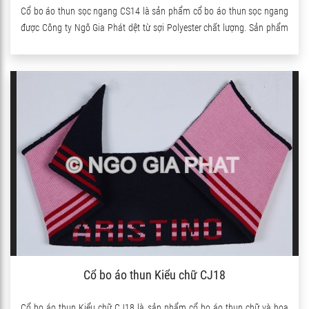
Cổ bo áo thun sọc ngang CS14 là sản phẩm cổ bo áo thun sọc ngang
được Công ty Ngô Gia Phát dệt từ sợi Polyester chất lượng. Sản phẩm
có pha thêm sợi Spandex nên co giãn rất tốt.
Cổ bo áo thun Kiểu chữ CJ18
Cổ bo áo thun Kiểu chữ CJ18 là sản phẩm cổ bo áo thun chữ và hoa