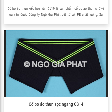
Cổ bo áo thun kiểu hoa văn CJ19 là sản phẩm cổ bo áo thun chữ và
hoa văn được Công ty Ngô Gia Phát dệt từ sợi PE chất lượng. Sản
phẩm có pha thêm sợi Spandex nên co giãn rất tốt.
Cổ bo áo thun sọc ngang CS14