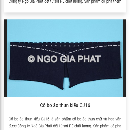
Công ty Ngô Gia Phát dệt từ sợi PE chất lượng. Sản phẩm có pha thêm
sợi Spandex nên co giãn rất tốt.
Cổ bo áo thun kiểu CJ16
Cổ bo áo thun kiểu CJ16 là sản phẩm cổ bo áo thun chữ và hoa văn
được Công ty Ngô Gia Phát dệt từ sợi PE chất lượng. Sản phẩm có pha