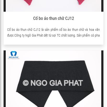
Cổ bo áo thun chữ CJ12
Cổ bo áo thun chữ CJ12 là sản phẩm cổ bo áo thun chữ và hoa văn
được Công ty Ngô Gia Phát dệt từ sợi TC chất lượng. Sản phẩm có pha
thêm sợi Spandex nên co giãn rất tốt.