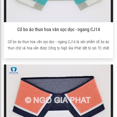
Cổ bo áo thun hoa văn sọc dọc - ngang CJ14
Cổ bo áo thun hoa văn sọc dọc - ngang CJ14 là sản phẩm cổ bo áo
thun chữ và hoa văn được Công ty Ngô Gia Phát dệt từ sợi TC chất
lượng. Sản phẩm có pha thêm sợi Spandex nên co giãn rất tốt.