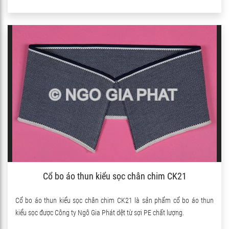
thêm sợi Spandex nên co giãn rất tốt.
Cổ bo áo thun kiểu sọc chân chim CK21
Cổ bo áo thun kiểu sọc chân chim CK21 là sản phẩm cổ bo áo thun
kiểu sọc được Công ty Ngô Gia Phát dệt từ sợi PE chất lượng.