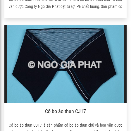
văn được Công ty Ngô Gia Phát dệt từ sợi PE chất lượng. Sản phẩm có
pha thêm sợi Spandex nên co giãn rất tốt.
Cổ bo áo thun CJ17
Cổ bo áo thun CJ17 là sản phẩm cổ bo áo thun chữ và hoa văn được