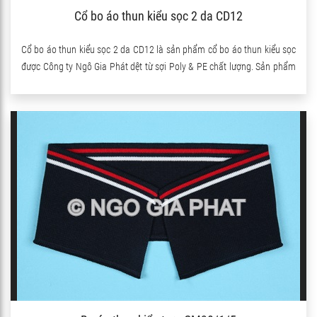
Cổ bo áo thun kiểu sọc 2 da CD12
Cổ bo áo thun kiểu sọc 2 da CD12 là sản phẩm cổ bo áo thun kiểu sọc
được Công ty Ngô Gia Phát dệt từ sợi Poly & PE chất lượng. Sản phẩm
có pha thêm sợi Spandex nên co giãn rất tốt.