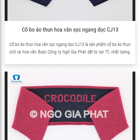
Cổ bo áo thun hoa văn sọc ngang dọc CJ13
Cổ bo áo thun hoa văn sọc ngang dọc CJ13 là sản phẩm cổ bo áo thun
chữ và hoa văn được Công ty Ngô Gia Phát dệt từ sợi TC chất lượng.
Sản phẩm có pha thêm sợi Spandex nên co giãn rất tốt.