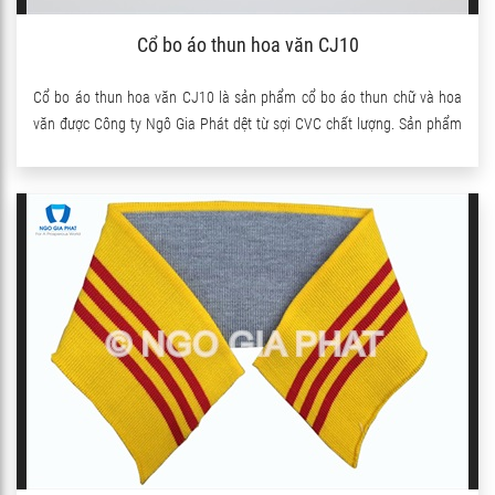
Cổ bo áo thun hoa văn CJ10
Cổ bo áo thun hoa văn CJ10 là sản phẩm cổ bo áo thun chữ và hoa
văn được Công ty Ngô Gia Phát dệt từ sợi CVC chất lượng. Sản phẩm
có pha thêm sợi Spandex nên co giãn rất tốt.