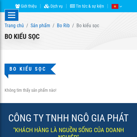
Giới thiệu
Dịch vụ
Tin tức & sự kiện
Trang chủ
Sản phẩm
Bo Rib
Bo kiểu sọc
BO KIỂU SỌC
BO KIỂU SỌC
Không tìm thấy sản phẩm nào!
CÔNG TY TNHH NGÔ GIA PHÁT
"KHÁCH HÀNG LÀ NGUỒN SỐNG CỦA DOANH