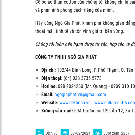
Cổ bo áo thun cotton của chúng tôi không chỉ là sả
và phản ánh phong cách riêng của mình.
Hãy cùng Ngô Gia Phát khám phá không gian đẳng cấ
thoải mái, tinh tế và tôn vinh giá trị bền vững.
Chúng tôi luôn hân hạnh được tư vấn, hợp tác và đ
CÔNG TY TNHH NGÔ GIA PHÁT
Địa chỉ:
102/44 Bình Long, P. Phú Thạnh, Q. Tân
Điện thoại:
(84) 028 3735 5773
Hotline:
098 2024260 (Mr. Quang) - 0909 310 10
Email:
ngogiaphat.vn@gmail.com
Website:
www.detboco.vn
-
www.collarscuffs.co
Xưởng sản xuất:
59A Đường số 129, Ấp 12, Xã T
Dịch vụ
07/02/2024
Lượt xem: 2257