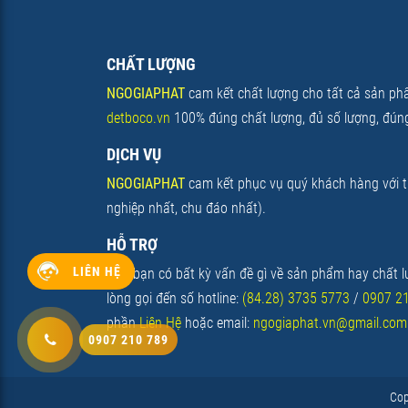
CHẤT LƯỢNG
NGOGIAPHAT
cam kết chất lượng cho tất cả sản phẩ
detboco.vn
100% đúng chất lượng, đủ số lượng, đúng
DỊCH VỤ
NGOGIAPHAT
cam kết phục vụ quý khách hàng với ti
nghiệp nhất, chu đáo nhất).
HỖ TRỢ
LIÊN HỆ
Nếu bạn có bất kỳ vấn đề gì về sản phẩm hay chất lư
lòng gọi đến số hotline:
(84.28) 3735 5773
/
0907 2
phần
Liên Hệ
hoặc email:
ngogiaphat.vn@gmail.com
Cop