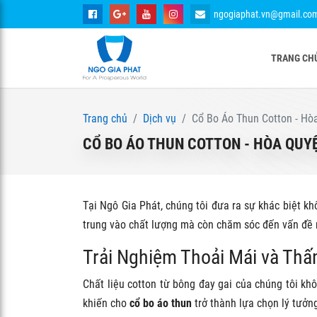
ngogiaphat.vn@gmail.co
TRANG CH
Trang chủ
Dịch vụ
Cổ Bo Áo Thun Cotton - Hòa
CỔ BO ÁO THUN COTTON - HÒA QUYỆ
Tại Ngô Gia Phát, chúng tôi đưa ra sự khác biệt k
trung vào chất lượng mà còn chăm sóc đến vấn đề m
Trải Nghiệm Thoải Mái và Thấ
Chất liệu cotton từ bông đay gai của chúng tôi k
khiến cho
cổ bo áo thun
trở thành lựa chọn lý tưởn