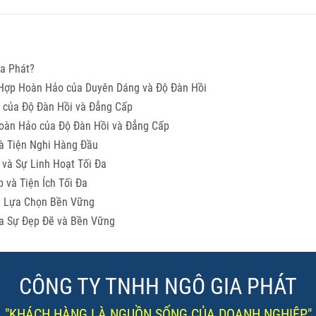
ia Phát?
 Hợp Hoàn Hảo của Duyên Dáng và Độ Đàn Hồi
ế của Độ Đàn Hồi và Đẳng Cấp
Hoàn Hảo của Độ Đàn Hồi và Đẳng Cấp
và Tiện Nghi Hàng Đầu
và Sự Linh Hoạt Tối Đa
 và Tiện Ích Tối Đa
và Lựa Chọn Bền Vững
ủa Sự Đẹp Đẽ và Bền Vững
CÔNG TY TNHH NGÔ GIA PHÁT
"KHÁCH HÀNG LÀ NGUỒN SỐNG CỦA DOANH NGHIỆP"