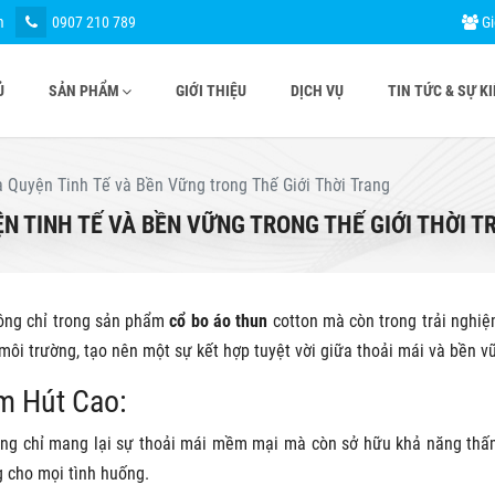
m
0907 210 789
Gi
Ủ
SẢN PHẨM
GIỚI THIỆU
DỊCH VỤ
TIN TỨC & SỰ K
 Quyện Tinh Tế và Bền Vững trong Thế Giới Thời Trang
N TINH TẾ VÀ BỀN VỮNG TRONG THẾ GIỚI THỜI T
hông chỉ trong sản phẩm
cổ bo áo thun
cotton mà còn trong trải nghiệ
ôi trường, tạo nên một sự kết hợp tuyệt vời giữa thoải mái và bền v
m Hút Cao:
hông chỉ mang lại sự thoải mái mềm mại mà còn sở hữu khả năng th
g cho mọi tình huống.