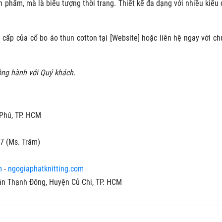
n phẩm, mà là biểu tượng thời trang. Thiết kế đa dạng với nhiều kiểu 
p của cổ bo áo thun cotton tại [Website] hoặc liên hệ ngay với chú
ồng hành với Quý khách.
 Phú, TP. HCM
7 (Ms. Trâm)
m
-
ngogiaphatknitting.com
ân Thạnh Đông, Huyện Củ Chi, TP. HCM