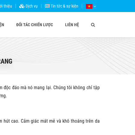
ới thiệu
Dịch vụ
Tin tức & sự kiện
IỆN
ĐỐI TÁC CHIẾN LƯỢC
LIÊN HỆ
RANG
m độc đáo mà nó mang lại. Chúng tôi không chỉ tập
ững.
ấm hút cao. Cảm giác mát mẻ và khô thoáng trên da