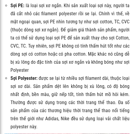
Sợi PE:
là loại sợi xơ ngắn. Khi sản xuất loại sợi này, người ta
đã cắt nhỏ các filament polyester rồi se lại. Chính vì thế, về
mặt ngoại quan, sợi PE nhìn tương tự như sợi cotton, TC, CVC
(thuộc dòng sợi xơ ngắn). Để giảm giá thành sản phẩm, người
ta có thể sử dụng loại sợi PE để sản xuất thay cho sợi Cotton,
CVC, TC. Tuy nhiên, sợi PE không có tính thấm hút tốt như các
dòng sợi có cotton hoặc có pha cotton. Mặc khác nó cũng dễ
bị xù lông do đặc tính của sợi xơ ngắn và không bóng như sợi
Polyester
Sợi Polyester:
được se lại từ nhiều sợi filament dài, thuộc loại
sợi xơ dài. Sản phẩm dệt lên không bị xù lông, có độ bóng
nhất định, bền màu, giữ nếp tốt, tính thấm hút mồ hôi kém.
Thường được sử dụng trong các thời trang thể thao. Đa số
sản phẩm của các thương hiệu thời trang thể thao nổi tiếng
trên thế giới như Adidas, Nike đều sử dụng loại vải chất liệu
polyester này.