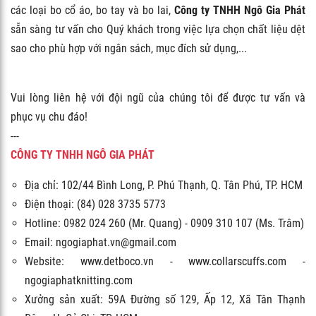
các loại bo cổ áo, bo tay và bo lai,
Công ty TNHH Ngô Gia Phát
sẵn sàng tư vấn cho Quý khách trong việc lựa chọn chất liệu dệt
sao cho phù hợp với ngân sách, mục đích sử dụng,...
Vui lòng liên hệ với đội ngũ của chúng tôi để được tư vấn và
phục vụ chu đáo!
---
CÔNG TY TNHH NGÔ GIA PHÁT
Địa chỉ: 102/44 Bình Long, P. Phú Thạnh, Q. Tân Phú, TP. HCM
Điện thoại: (84) 028 3735 5773
Hotline: 0982 024 260 (Mr. Quang) - 0909 310 107 (Ms. Trâm)
Email: ngogiaphat.vn@gmail.com
Website: www.detboco.vn - www.collarscuffs.com -
ngogiaphatknitting.com
Xưởng sản xuất: 59A Đường số 129, Ấp 12, Xã Tân Thạnh