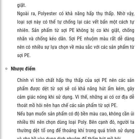
giặt.
Ngoài ra, Polyester có khả năng hấp thụ thấp. Nhờ vậy,
loại sợi này có thể tự chống lại các vết bẩn một cách tự
nhiên. Sản phẩm từ sợi PE không bị co khi giặt, chống
nhăn và chống kéo dãn. Sợi PE nhuộm màu rất dễ dàng
nên có nhiều sự lựa chọn về màu sắc với các sản phẩm từ
sợi PE.
Nhược điểm
Chính vì tính chất hấp thụ thấp của sợi PE nên các sản
phẩm được dệt từ sợi sẽ có khả năng hút ẩm kém, gây
cảm giác nóng khi sử dụng. Vì thế, những ai có cơ địa dễ
thoát mồ hôi nên hạn chế các sản phẩm từ sợi PE.
Nếu bạn muốn sản phẩm có độ bền màu cao, không cần ủi
nhiều thì nên chọn dùng loại Poly. Bên cạnh đó, người ta
thường dệt tổ ong để thoáng khí trong quá trình sử dụng
và cho hồ vào dung dịch nhuộm để thấm hút mồ hôi.