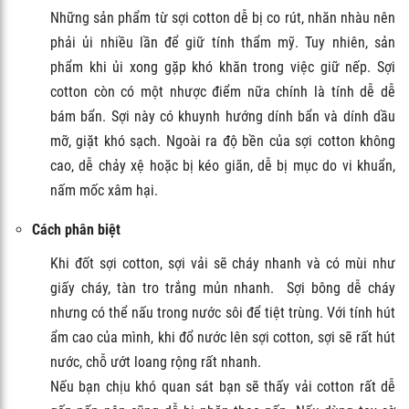
Những sản phẩm từ sợi cotton dễ bị co rút, nhăn nhàu nên
phải ủi nhiều lần để giữ tính thẩm mỹ. Tuy nhiên, sản
phẩm khi ủi xong gặp khó khăn trong việc giữ nếp. Sợi
cotton còn có một nhược điểm nữa chính là tính dễ dễ
bám bẩn. Sợi này có khuynh hướng dính bẩn và dính dầu
mỡ, giặt khó sạch. Ngoài ra độ bền của sợi cotton không
cao, dễ chảy xệ hoặc bị kéo giãn, dễ bị mục do vi khuẩn,
nấm mốc xâm hại.
Cách phân biệt
Khi đốt sợi cotton, sợi vải sẽ cháy nhanh và có mùi như
giấy cháy, tàn tro trắng mủn nhanh. Sợi bông dễ cháy
nhưng có thể nấu trong nước sôi để tiệt trùng. Với tính hút
ẩm cao của mình, khi đổ nước lên sợi cotton, sợi sẽ rất hút
nước, chỗ ướt loang rộng rất nhanh.
Nếu bạn chịu khó quan sát bạn sẽ thấy vải cotton rất dễ