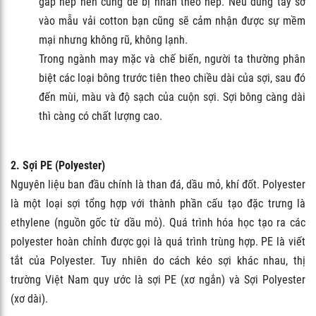
gấp nếp nên cũng dễ bị nhăn theo nếp. Nếu dùng tay sờ
vào mẫu vải cotton bạn cũng sẽ cảm nhận được sự mềm
mại nhưng không rũ, không lạnh.
Trong ngành may mặc và chế biến, người ta thường phân
biệt các loại bông trước tiên theo chiều dài của sợi, sau đó
đến mùi, màu và độ sạch của cuộn sợi. Sợi bông càng dài
thì càng có chất lượng cao.
2. Sợi PE (Polyester)
Nguyên liệu ban đầu chính là than đá, dầu mỏ, khí đốt. Polyester
là một loại sợi tổng hợp với thành phần cấu tạo đặc trưng là
ethylene (nguồn gốc từ dầu mỏ). Quá trình hóa học tạo ra các
polyester hoàn chỉnh được gọi là quá trình trùng hợp. PE là viết
tắt của Polyester. Tuy nhiên do cách kéo sợi khác nhau, thị
trường Việt Nam quy ước là sợi PE (xơ ngắn) và Sợi Polyester
(xơ dài).