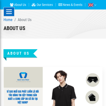
About Us
Our Services
News & Events
Home
About Us
ABOUT US
ABOUT US